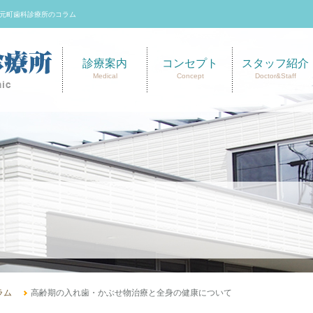
元町歯科診療所のコラム
診療案内
コンセプト
スタッフ紹介
Medical
Concept
Doctor&Staff
ラム
高齢期の入れ歯・かぶせ物治療と全身の健康について