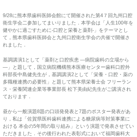
9/28に熊本県歯科医師会館にて開催された第4７回九州口腔
衛生学会二参加してまいりました．本学会は「人生100年を
健やかに過ごすために-口腔と栄養と薬剤-」をテーマとし
て，熊本県歯科医師会と九州口腔衛生学会の共催で開催さ
れました．
基調講演1として「薬剤と口腔疾患 ―病院歯科の立場から
―」と題して，国立病院機構熊本医療センター歯科口腔外
科部長中島健先生が，基調講演2として「栄養・口腔・薬の
多職種連携の必要性」と題して熊本県栄養士会 フリーラン
ス・栄養関連企業等事業部長 松下美由紀先生がご講演され
ております．
昼から一般演題8題の口頭発発表と7題のポスター発表があ
り，私は「佐賀県医科歯科連携による糖尿病等対策事業に
おける 本会の5年間の取り組み」という演題で発表させてい
ただきました．その後行われた表彰式において福岡歯科大